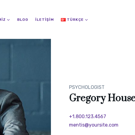
MIZ
BLOG
İLETIŞIM
TÜRKÇE
PSYCHOLOGIST
Gregory Hous
+1.800.123.4567
mentis@yoursite.com