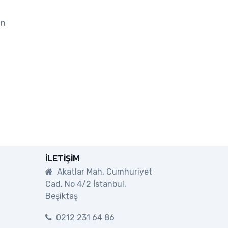
In
İLETIŞIM
Akatlar Mah, Cumhuriyet
Cad, No 4/2 İstanbul,
Beşiktaş
0212 231 64 86